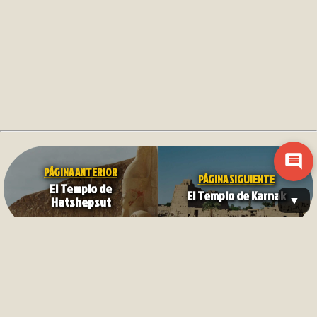
PÁGINA ANTERIOR
PÁGINA SIGUIENTE
El Templo de
El Templo de Karnak
Hatshepsut
H
C
©
D
E
A
R
M
*