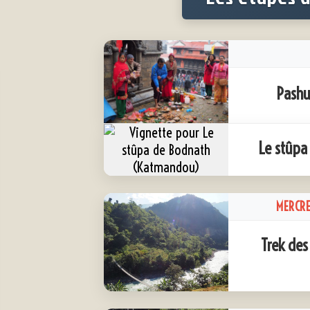
Pashu
Le stûp
MERCRE
Trek des