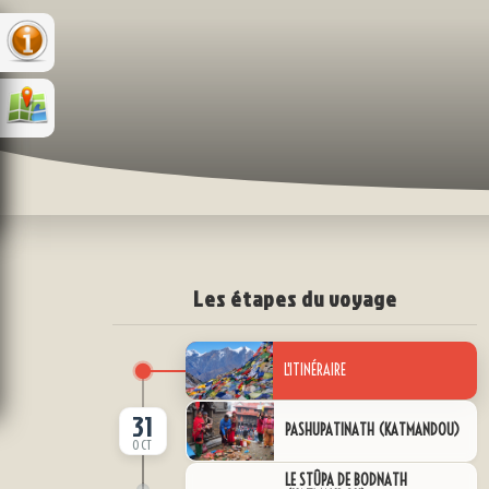
Les étapes du voyage
L'ITINÉRAIRE
31
PASHUPATINATH (KATMANDOU)
OCT
LE STÛPA DE BODNATH