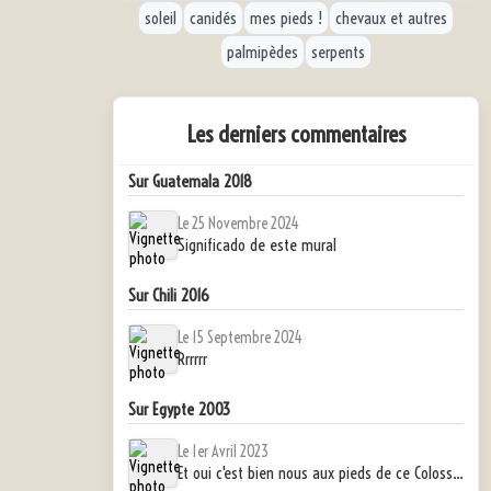
soleil
canidés
mes pieds !
chevaux et autres
palmipèdes
serpents
Les derniers commentaires
Sur Guatemala 2018
Le 25 Novembre 2024
Significado de este mural
Sur Chili 2016
Le 15 Septembre 2024
Rrrrrr
Sur Egypte 2003
Le 1er Avril 2023
Et oui c'est bien nous aux pieds de ce Colosse !