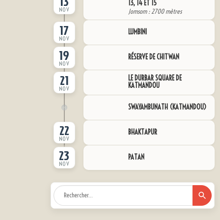
13
13, 14 ET 15
NOV
Jomsom : 2700 mètres
17
LUMBINI
NOV
19
RÉSERVE DE CHITWAN
NOV
21
LE DURBAR SQUARE DE
KATMANDOU
NOV
SWAYAMBUNATH (KATMANDOU)
22
BHAKTAPUR
NOV
23
PATAN
NOV