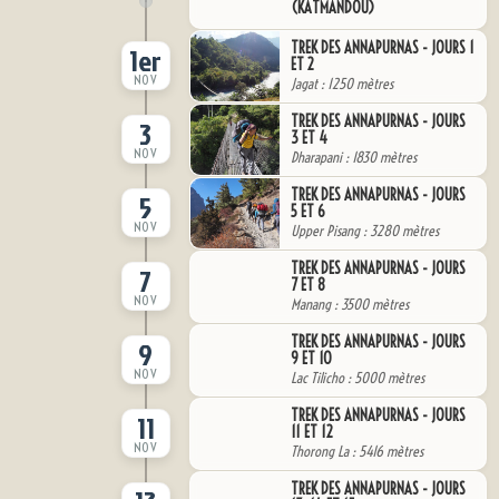
(KATMANDOU)
TREK DES ANNAPURNAS - JOURS 1
1er
ET 2
NOV
Jagat : 1250 mètres
TREK DES ANNAPURNAS - JOURS
3
3 ET 4
NOV
Dharapani : 1830 mètres
TREK DES ANNAPURNAS - JOURS
5
5 ET 6
NOV
Upper Pisang : 3280 mètres
TREK DES ANNAPURNAS - JOURS
7
7 ET 8
NOV
Manang : 3500 mètres
TREK DES ANNAPURNAS - JOURS
9
9 ET 10
NOV
Lac Tilicho : 5000 mètres
TREK DES ANNAPURNAS - JOURS
11
11 ET 12
NOV
Thorong La : 5416 mètres
TREK DES ANNAPURNAS - JOURS