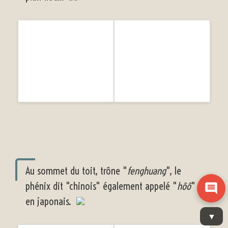
Au sommet du toit, trône "
fenghuang
", le
phénix dit "chinois" également appelé "
hôô
"
en japonais.