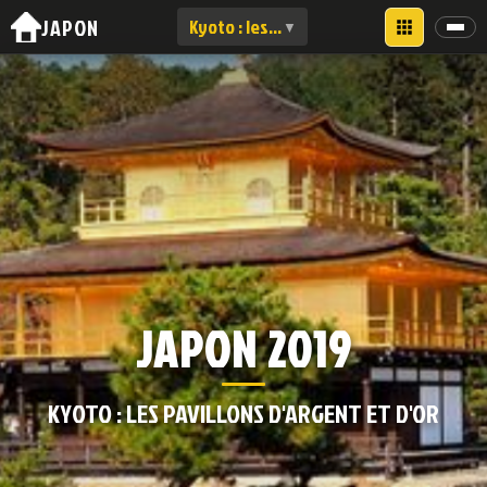
JAPON
Kyoto : les pavillons d'argent et d'or
▼