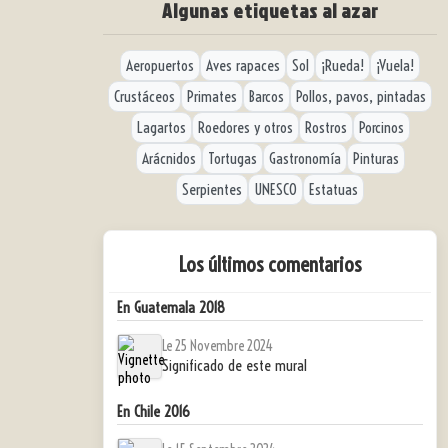
Algunas etiquetas al azar
Aeropuertos
Aves rapaces
Sol
¡Rueda!
¡Vuela!
Crustáceos
Primates
Barcos
Pollos, pavos, pintadas
Lagartos
Roedores y otros
Rostros
Porcinos
Arácnidos
Tortugas
Gastronomía
Pinturas
Serpientes
UNESCO
Estatuas
Los últimos comentarios
En Guatemala 2018
Le 25 Novembre 2024
Significado de este mural
En Chile 2016