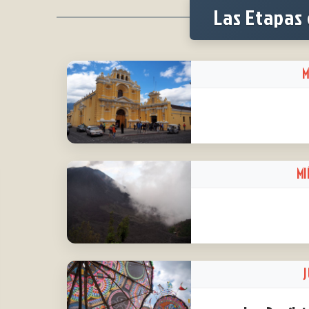
Las Etapas 
M
MI
J