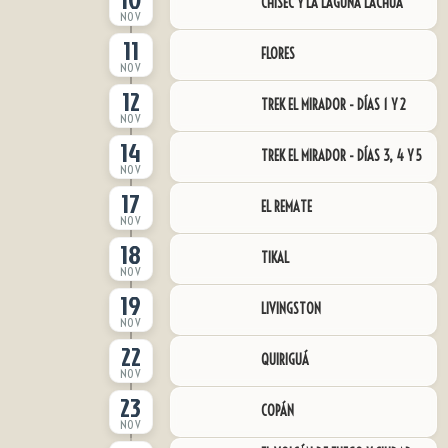
CHISEC Y LA LAGUNA LACHUÁ
NOV
11
FLORES
NOV
12
TREK EL MIRADOR - DÍAS 1 Y 2
NOV
14
TREK EL MIRADOR - DÍAS 3, 4 Y 5
NOV
17
EL REMATE
NOV
18
TIKAL
NOV
19
LIVINGSTON
NOV
22
QUIRIGUÁ
NOV
23
COPÁN
NOV