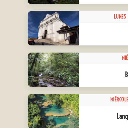
LUNES 
MI
B
MIÉRCOLE
Lanq