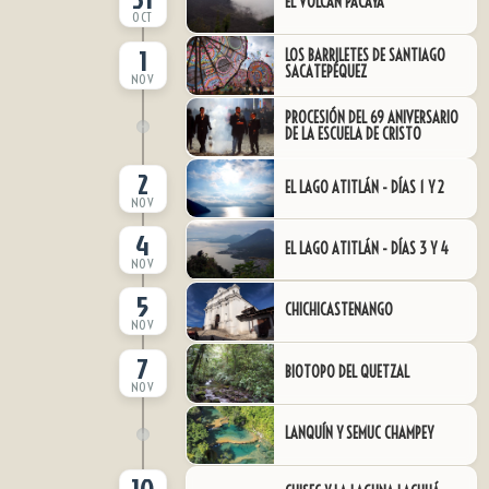
EL VOLCÁN PACAYA
OCT
1
LOS BARRILETES DE SANTIAGO
SACATEPÉQUEZ
NOV
PROCESIÓN DEL 69 ANIVERSARIO
DE LA ESCUELA DE CRISTO
2
EL LAGO ATITLÁN - DÍAS 1 Y 2
NOV
4
EL LAGO ATITLÁN - DÍAS 3 Y 4
NOV
5
CHICHICASTENANGO
NOV
7
BIOTOPO DEL QUETZAL
NOV
LANQUÍN Y SEMUC CHAMPEY
10