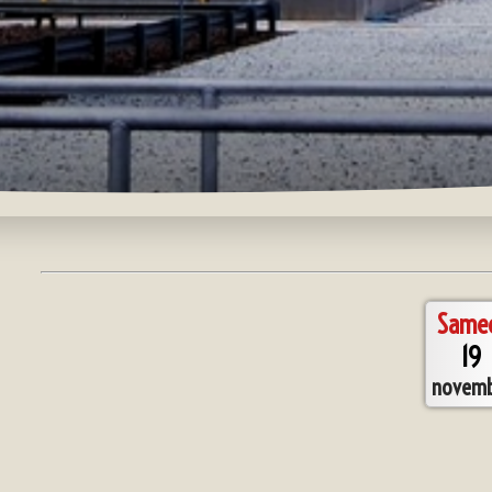
Same
19
novemb