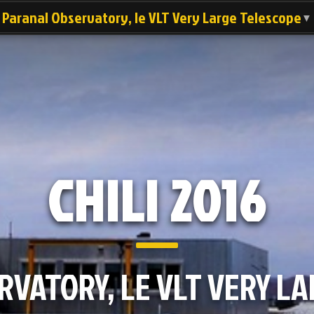
Paranal Observatory, le VLT Very Large Telescope
▼
CHILI 2016
VATORY, LE VLT VERY L