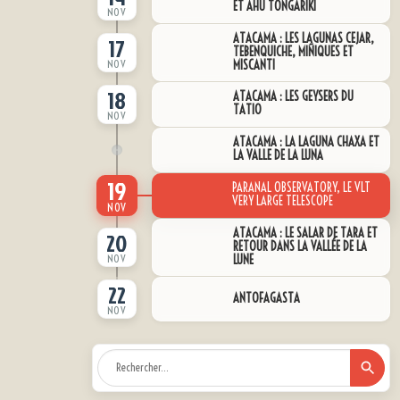
ET AHU TONGARIKI
NOV
ATACAMA : LES LAGUNAS CEJAR,
17
TEBENQUICHE, MIÑIQUES ET
NOV
MISCANTI
18
ATACAMA : LES GEYSERS DU
TATIO
NOV
ATACAMA : LA LAGUNA CHAXA ET
LA VALLE DE LA LUNA
19
PARANAL OBSERVATORY, LE VLT
VERY LARGE TELESCOPE
NOV
ATACAMA : LE SALAR DE TARA ET
20
RETOUR DANS LA VALLÉE DE LA
NOV
LUNE
22
ANTOFAGASTA
NOV