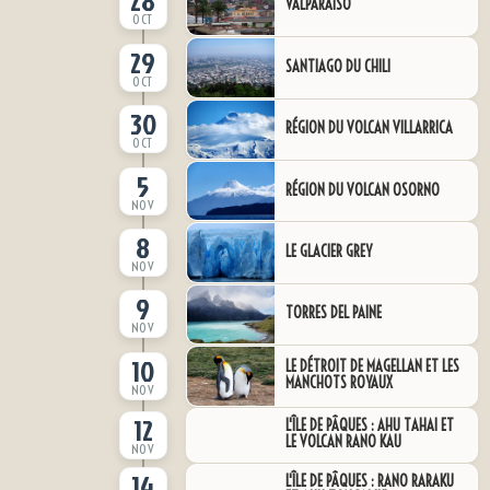
28
VALPARAÍSO
OCT
29
SANTIAGO DU CHILI
OCT
30
RÉGION DU VOLCAN VILLARRICA
OCT
5
RÉGION DU VOLCAN OSORNO
NOV
8
LE GLACIER GREY
NOV
9
TORRES DEL PAINE
NOV
10
LE DÉTROIT DE MAGELLAN ET LES
MANCHOTS ROYAUX
NOV
12
L'ÎLE DE PÂQUES : AHU TAHAI ET
LE VOLCAN RANO KAU
NOV
14
L'ÎLE DE PÂQUES : RANO RARAKU