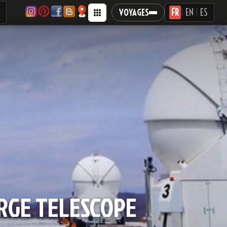
FR
EN
ES
VOYAGES
|
|
ARGE TELESCOPE