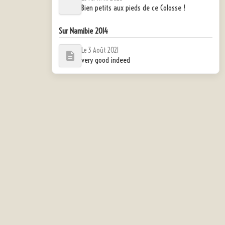
Bien petits aux pieds de ce Colosse !
Sur Namibie 2014
Le 3 Août 2021
very good indeed