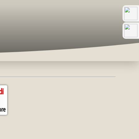
di
re