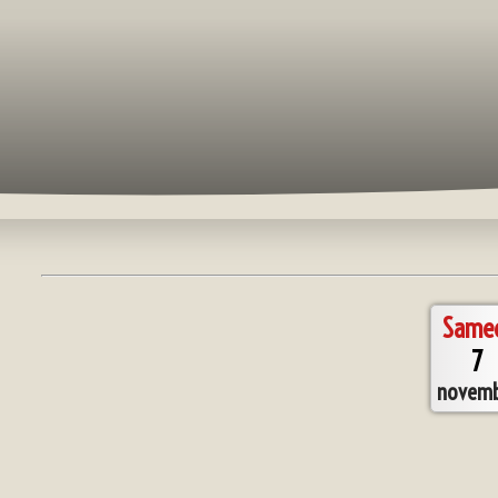
Same
7
novemb