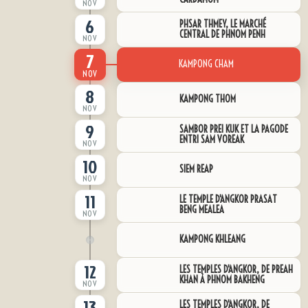
NOV
6
PHSAR THMEY, LE MARCHÉ
CENTRAL DE PHNOM PENH
NOV
7
KAMPONG CHAM
NOV
8
KAMPONG THOM
NOV
9
SAMBOR PREI KUK ET LA PAGODE
ENTRI SAM VOREAK
NOV
10
SIEM REAP
NOV
11
LE TEMPLE D'ANGKOR PRASAT
BENG MEALEA
NOV
KAMPONG KHLEANG
12
LES TEMPLES D'ANGKOR, DE PREAH
KHAN À PHNOM BAKHENG
NOV
13
LES TEMPLES D'ANGKOR, DE