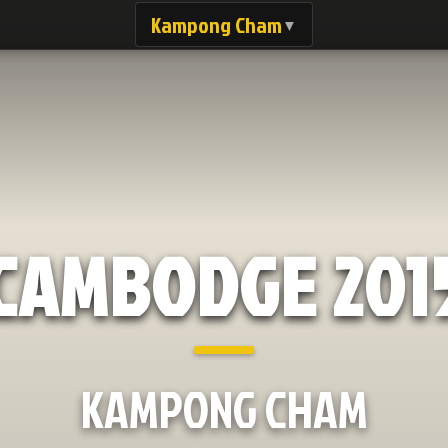
Kampong Cham
▼
CAMBODGE 201
KAMPONG CHAM