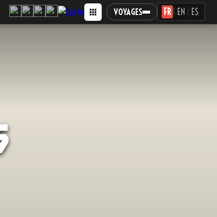
FR
EN
ES
VOYAGES
|
|
5